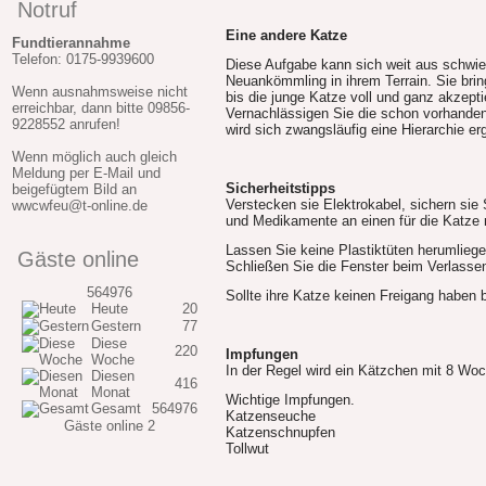
Notruf
Eine andere Katze
Fundtierannahme
Telefon: 0175-9939600
Diese Aufgabe kann sich weit aus schwie
Neuankömmling in ihrem Terrain. Sie bri
Wenn ausnahmsweise nicht
bis die junge Katze voll und ganz akzept
erreichbar, dann bitte 09856-
Vernachlässigen Sie die schon vorhandene
9228552 anrufen!
wird sich zwangsläufig eine Hierarchie er
Wenn möglich auch gleich
Meldung per E-Mail und
Sicherheitstipps
beigefügtem Bild an
Verstecken sie Elektrokabel, sichern sie
wwcwfeu@t-online.de
und Medikamente an einen für die Katze n
Lassen Sie keine Plastiktüten herumliege
Gäste online
Schließen Sie die Fenster beim Verlasse
564976
Sollte ihre Katze keinen Freigang haben b
Heute
20
Gestern
77
Diese
220
Impfungen
Woche
In der Regel wird ein Kätzchen mit 8 Wo
Diesen
416
Monat
Wichtige Impfungen.
Gesamt
564976
Katzenseuche
Gäste online
2
Katzenschnupfen
Tollwut