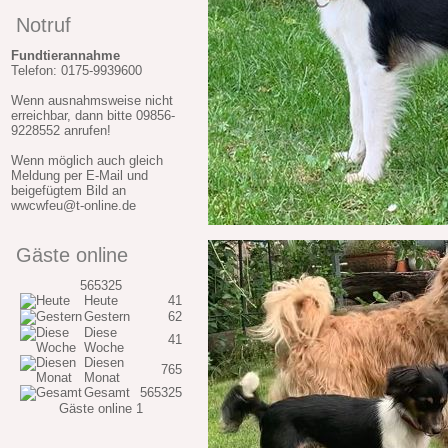
Notruf
Fundtierannahme
Telefon: 0175-9939600
Wenn ausnahmsweise nicht
erreichbar, dann bitte 09856-
9228552 anrufen!
Wenn möglich auch gleich
Meldung per E-Mail und
beigefügtem Bild an
wwcwfeu@t-online.de
Gäste online
565325
Heute
41
Gestern
62
Diese
41
Woche
Diesen
765
Monat
Gesamt
565325
Gäste online
1